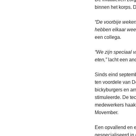
binnen het korps. 
“De voorbije weken
hebben elkaar weer
een collega.
“We zijn speciaal 
eten,”
lacht een an
Sinds eind septem
ten voordele van D
bickyburgers en arr
stimuleerde. De tec
medewerkers haakte
Movember.
Een opvallend en e
gespecialiseerd in