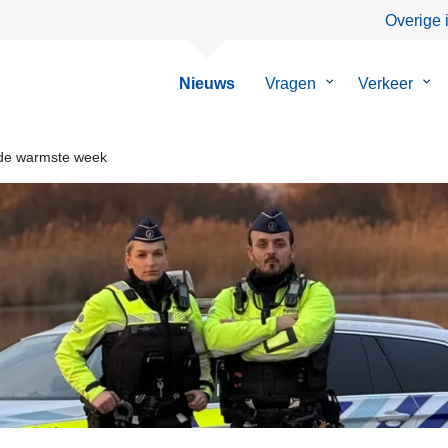
Overige 
Nieuws
Vragen
Submenu
Verkeer
Su
van
van
Vragen
Ver
 de warmste week