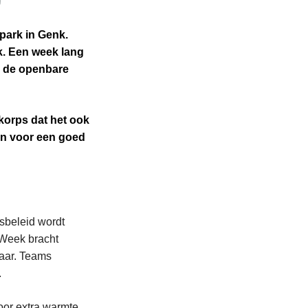
park in Genk.
k. Een week lang
er de openbare
 korps dat het ook
en voor een goed
sbeleid wordt
 Week bracht
kaar. Teams
.
voor extra warmte