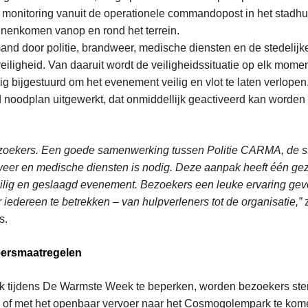
e monitoring vanuit de operationele commandopost in het stadhui
nenkomen vanop en rond het terrein.
and door politie, brandweer, medische diensten en de stedelijk
eiligheid. Van daaruit wordt de veiligheidssituatie op elk mom
ig bijgestuurd om het evenement veilig en vlot te laten verlopen
d noodplan uitgewerkt, dat onmiddellijk geactiveerd kan worden b
zoekers. Een goede samenwerking tussen Politie CARMA, de s
weer en medische diensten is nodig. Deze aanpak heeft één gez
ilig en geslaagd evenement. Bezoekers een leuke ervaring gev
r iedereen te betrekken – van hulpverleners tot de organisatie,”
z
s.
keersmaatregelen
k tijdens De Warmste Week te beperken, worden bezoekers st
ets of met het openbaar vervoer naar het Cosmogolempark te kom