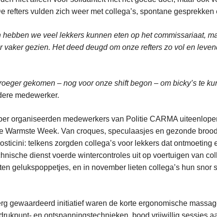
De refters vulden zich weer met collega’s, spontane gesprekken
 hebben we veel lekkers kunnen eten op het commissariaat, ma
 vaker gezien. Het deed deugd om onze refters zo vol en levend
vroeger gekomen – nog voor onze shift begon – om bicky’s te 
dere medewerker.
ber organiseerden medewerkers van Politie CARMA uiteenlopen
e Warmste Week. Van croques, speculaasjes en gezonde broodj
osticini: telkens zorgden collega’s voor lekkers dat ontmoeting 
hnische dienst voerde wintercontroles uit op voertuigen van col
n gelukspoppetjes, en in november lieten collega’s hun snor 
rg gewaardeerd initiatief waren de korte ergonomische massag
 drukpunt- en ontspanningstechnieken, bood vrijwillig sessies 