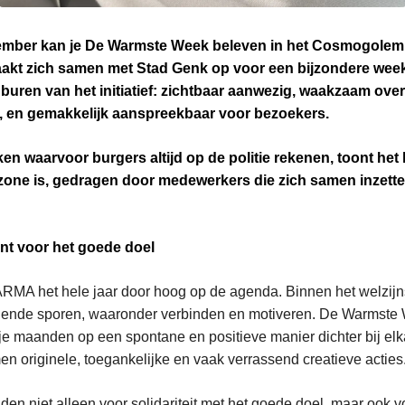
cember kan je De Warmste Week beleven in het Cosmogolem
akt zich samen met Stad Genk op voor een bijzondere wee
 de buren van het initiatief: zichtbaar aanwezig, waakzaam ov
d, en gemakkelijk aanspreekbaar voor bezoekers.
ken waarvoor burgers altijd op de politie rekenen, toont het
zone is, gedragen door medewerkers die zich samen inzett
t voor het goede doel
CARMA het hele jaar door hoog op de agenda. Binnen het welzijn
llende sporen, waaronder verbinden en motiveren. De Warmste
ije maanden op een spontane en positieve manier dichter bij el
n originele, toegankelijke en vaak verrassend creatieve acties
gden niet alleen voor solidariteit met het goede doel, maar ook 