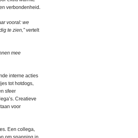
 en verbondenheid.
ar vooral: we
ig te zien,”
vertelt
kunnen mee
de interne acties
es tot hotdogs,
en sfeer
lega’s. Creatieve
staan voor
es. Een collega,
aan om spanning in