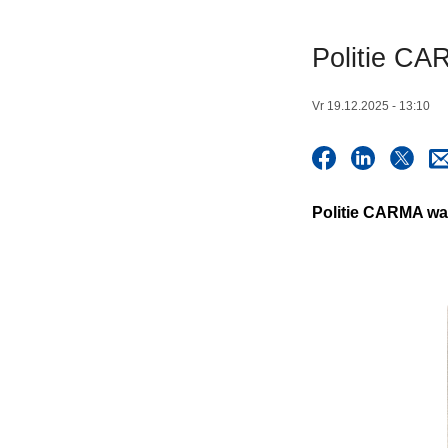
n
h
Politie CA
o
u
Vr 19.12.2025 - 13:10
d
g
a
a
Politie CARMA wa
n