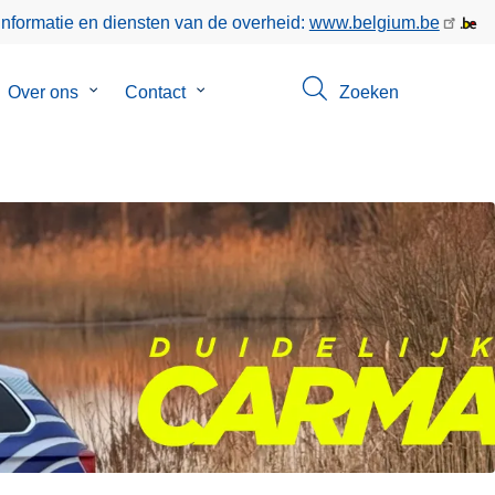
informatie en diensten van de overheid:
www.belgium.be
bmenu
Over ons
Submenu
Contact
Submenu
Zoeken
van
van
keer
Over
Contact
ons