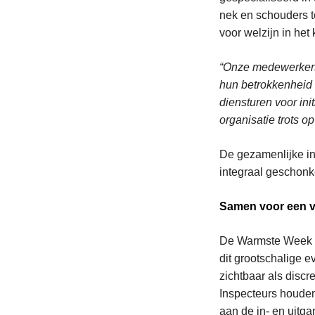
nek en schouders te
voor welzijn in het 
“Onze medewerkers 
hun betrokkenheid v
diensturen voor ini
organisatie trots o
De gezamenlijke in
integraal geschon
Samen voor een ve
De Warmste Week tr
dit grootschalige e
zichtbaar als discr
Inspecteurs houden 
aan de in- en uitga