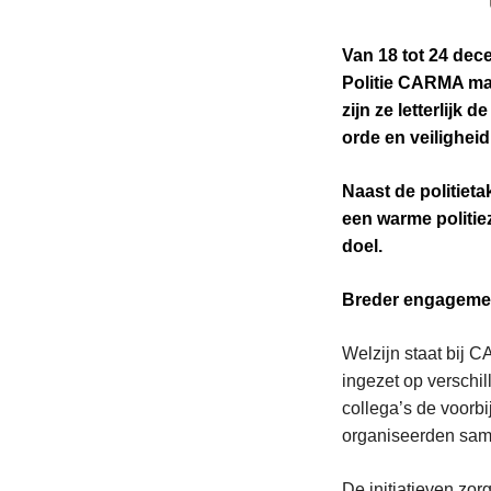
Van 18 tot 24 de
Politie CARMA ma
zijn ze letterlijk
orde en veilighei
Naast de politieta
een warme politie
doel.
Breder engagemen
Welzijn staat bij 
ingezet op verschi
collega’s de voorb
organiseerden same
De initiatieven zor