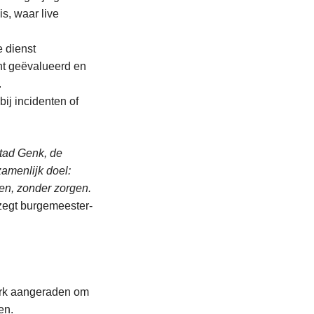
s, waar live
e dienst
ent geëvalueerd en
.
ij incidenten of
tad Genk, de
amenlijk doel:
en, zonder zorgen.
egt burgemeester-
erk aangeraden om
en.