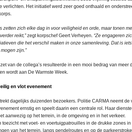
 verlichten. Het initiatief werd zeer goed onthaald en onderstr
korps.
zetten zich elke dag in voor veiligheid en orde, maar tonen me
erder reikt,”
zegt korpschef Geert Verheyen.
“Ze engageren zich
tiatieven die het verschil maken in onze samenleving. Dat is iet
p mogen zijn.”
zet van de collega’s resulteerde in een mooi bedrag van meer 
ken wordt aan De Warmste Week.
ilig en vlot evenement
ekt dagelijks duizenden bezoekers. Politie CARMA neemt de ve
venement ernstig en speelt daarin een centrale rol. Haar dienste
eet aanwezig op het terrein, in de omgeving en in het verkeer.
toezicht met voet- en voertuigpatrouilles in de drukke zones in 
ngen van het terrein, langs pendelroutes en op de parkeerstroke