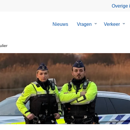
Overige 
Nieuws
Vragen
Submenu
Verkeer
Su
van
van
Vragen
Ver
lier