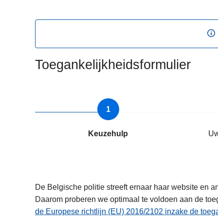
n
h
o
u
d
Toegankelijkheidsformulier
g
a
a
n
Keuzehulp
Uw
De Belgische politie streeft ernaar haar website en
Daarom proberen we optimaal te voldoen aan de toega
de Europese richtlijn (EU) 2016/2102 inzake de toega