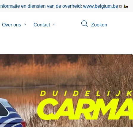
informatie en diensten van de overheid:
www.belgium.be
bmenu
Over ons
Submenu
Contact
Submenu
Zoeken
van
van
keer
Over
Contact
ons