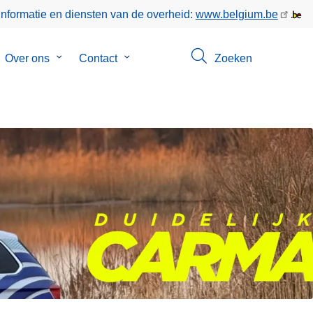
informatie en diensten van de overheid:
www.belgium.be
bmenu
Over ons
Submenu
Contact
Submenu
Zoeken
van
van
keer
Over
Contact
ons