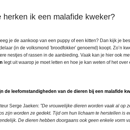
 herken ik een malafide kweker?
eg je de aankoop van een puppy of een kitten? Dan kijk je best 
delaar (in de volksmond 'broodfokker' genoemd) koopt. Zo’n kwe
re nestjes of rassen in de aanbieding. Vaak kan je hier ook met
n
legt uit waarop je moet letten en hoe je kan weten of het over
ijn de leefomstandigheden van de dieren bij een malafide k
cteur Serge Jaeken:
”De vrouwelijke dieren worden vaak al op zee
ps zijn worden ze gedekt. Tijd om hun lichaam te herstellen is e
iendelijk. De dieren hebben doorgaans ook geen enkele vorm van