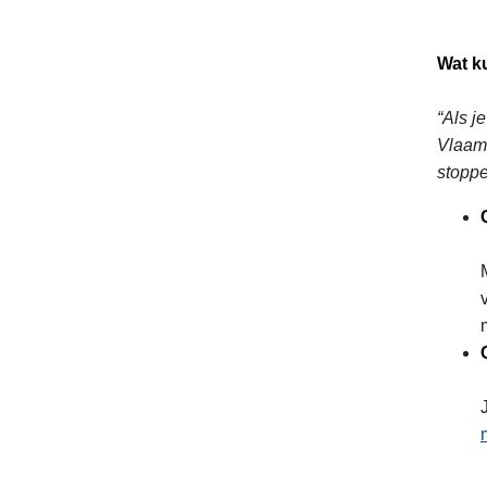
Wat k
“Als j
Vlaams
stoppe