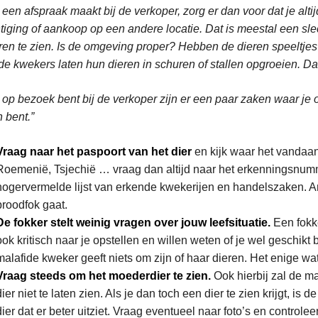
e een afspraak maakt bij de verkoper, zorg er dan voor dat je alti
tiging of aankoop op een andere locatie. Dat is meestal een sle
ren te zien. Is de omgeving proper? Hebben de dieren speeltjes
de kwekers laten hun dieren in schuren of stallen opgroeien. Dat 
e op bezoek bent bij de verkoper zijn er een paar zaken waar je 
h bent.”
Vraag naar het paspoort van het dier
en kijk waar het vandaan
Roemenië, Tsjechië … vraag dan altijd naar het erkenningsnumm
hogervermelde lijst van erkende kwekerijen en handelszaken. An
broodfok gaat.
De fokker stelt weinig vragen over jouw leefsituatie.
Een fokke
ook kritisch naar je opstellen en willen weten of je wel geschik
malafide kweker geeft niets om zijn of haar dieren. Het enige wat 
Vraag steeds om het moederdier te zien.
Ook hierbij zal de m
dier niet te laten zien. Als je dan toch een dier te zien krijgt, i
dier dat er beter uitziet. Vraag eventueel naar foto’s en controle