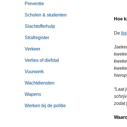
Preventie
Scholen & studenten
Hoe ka
Slachtofferhulp
De
li
Strafregister
Jaeke
Verkeer
kweker
Verlies of diefstal
kweker
kweker
Vuurwerk
hierop
Wachtdiensten
“Laat 
Wapens
schrij
zodat 
Werken bij de politie
Waaro