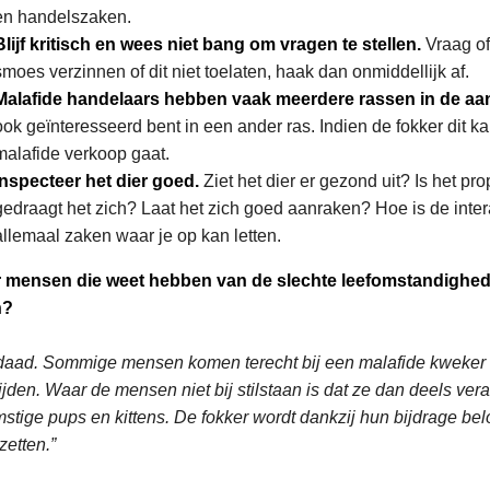
en handelszaken.
Blijf kritisch en wees niet bang om vragen te stellen.
Vraag of
smoes verzinnen of dit niet toelaten, haak dan onmiddellijk af.
Malafide handelaars hebben vaak meerdere rassen in de aa
ook geïnteresseerd bent in een ander ras. Indien de fokker dit k
malafide verkoop gaat.
Inspecteer het dier goed.
Ziet het dier er gezond uit? Is het p
gedraagt het zich? Laat het zich goed aanraken? Hoe is de intera
allemaal zaken waar je op kan letten.
er mensen die weet hebben van de slechte leefomstandighede
n?
daad. Sommige mensen komen terecht bij een malafide kweker en
jden. Waar de mensen niet bij stilstaan is dat ze dan deels ver
stige pups en kittens. De fokker wordt dankzij hun bijdrage be
zetten.”