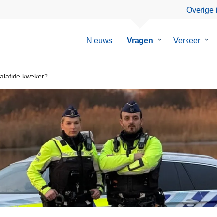
Overige 
Nieuws
Vragen
Submenu
Verkeer
Su
van
van
Vragen
Ver
alafide kweker?