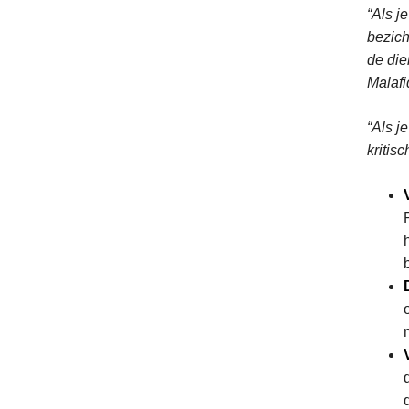
“Als j
bezich
de die
Malafi
“Als j
kritisc