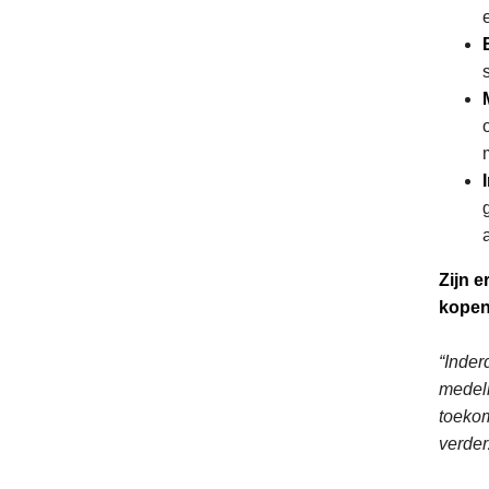
Zijn 
kope
“Inder
medeli
toekom
verder