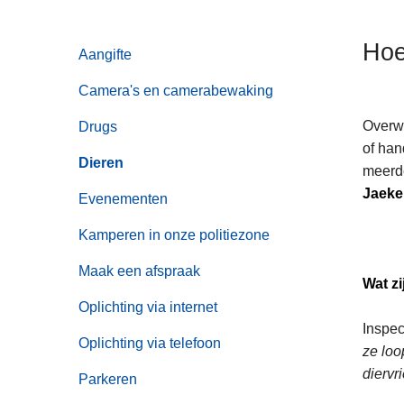
n
h
Hoe
Aangifte
o
u
Camera's en camerabewaking
d
g
Overwe
Drugs
a
of han
Dieren
a
meerde
n
Jaeke
Evenementen
Kamperen in onze politiezone
Maak een afspraak
Wat z
Oplichting via internet
Inspe
Oplichting via telefoon
ze loo
diervr
Parkeren