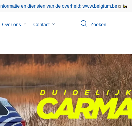
informatie en diensten van de overheid:
www.belgium.be
bmenu
Over ons
Submenu
Contact
Submenu
Zoeken
van
van
keer
Over
Contact
ons