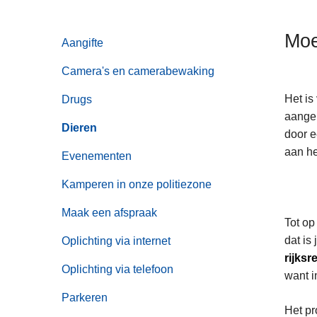
n
h
Moe
Aangifte
o
u
Camera's en camerabewaking
d
g
Het is
Drugs
a
aangeb
Dieren
a
door e
n
aan he
Evenementen
Kamperen in onze politiezone
Maak een afspraak
Tot op
dat is
Oplichting via internet
rijks
Oplichting via telefoon
want i
Parkeren
Het pr