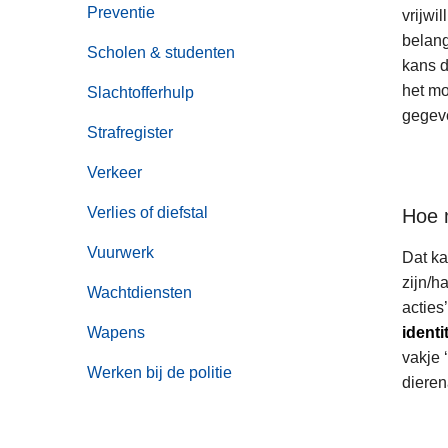
Preventie
vrijwi
belang
Scholen & studenten
kans d
het mo
Slachtofferhulp
gegeve
Strafregister
Verkeer
Verlies of diefstal
Hoe 
Vuurwerk
Dat ka
zijn/h
Wachtdiensten
acties
Wapens
identi
vakje 
Werken bij de politie
dieren