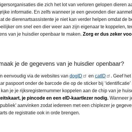
lligersorganisaties die zich het lot van verloren gelopen dieren 
rijke informatie. En zelfs wanneer je een gevonden dier aanmeldt
at de dierenartsassistente je niet kan verder helpen omdat de
eilijker om snel een dier weer aan zijn eigenaar te koppelen, te
ns van je huisdier openbaar te maken.
Zorg er dus zeker voo
maak je de gegevens van je huisdier openbaar?
n eenvoudig via de websites van
dogID
en
catID
. Geef het
aar paspoort onder de barcode die op de sticker bij ‘identificatie
’ kan je je rijksregisternummer koppelen aan de chip van je huis
teitskaart, je pincode en een eID-kaartlezer nodig.
Wanneer je
‘publiek’ aanvinken zodat iedereen met een chiplezer je gegeve
arts de registratie ook in orde brengen.