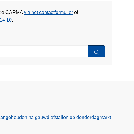
litie CARMA
via het contactformulier
of
14 10
.
w
aangehouden na gauwdiefstallen op donderdagmarkt