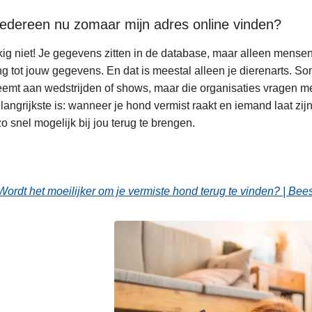
iedereen nu zomaar mijn adres online vinden?
ig niet! Je gegevens zitten in de database, maar alleen mensen
g tot jouw gegevens. En dat is meestal alleen je dierenarts. 
emt aan wedstrijden of shows, maar die organisaties vragen m
langrijkste is: wanneer je hond vermist raakt en iemand laat zijn
o snel mogelijk bij jou terug te brengen.
Wordt het moeilijker om je vermiste hond terug te vinden? | Bees