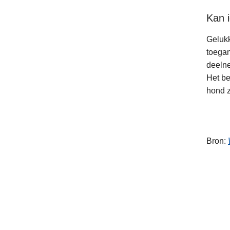
Kan 
Gelukk
toegan
deelne
Het be
hond z
Bron: