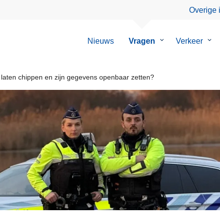
Overige 
Nieuws
Vragen
Submenu
Verkeer
Su
van
van
Vragen
Ver
r laten chippen en zijn gegevens openbaar zetten?