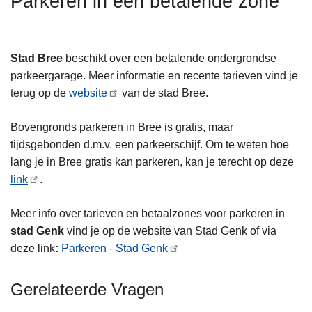
Parkeren in een betalende zone
n
h
o
Stad Bree
beschikt over een betalende ondergrondse
u
parkeergarage. Meer informatie en recente tarieven vind je
d
terug op de
website
van de stad Bree.
g
a
Bovengronds parkeren in Bree is gratis, maar
a
tijdsgebonden d.m.v. een parkeerschijf. Om te weten hoe
n
lang je in Bree gratis kan parkeren, kan je terecht op deze
link
.
Meer info over tarieven en betaalzones voor parkeren in
stad Genk
vind je op de website van Stad Genk of via
deze link
:
Parkeren - Stad Genk
Gerelateerde Vragen