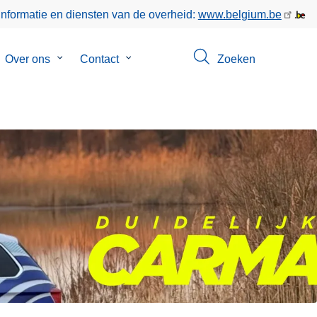
informatie en diensten van de overheid:
www.belgium.be
bmenu
Over ons
Submenu
Contact
Submenu
Zoeken
van
van
keer
Over
Contact
ons