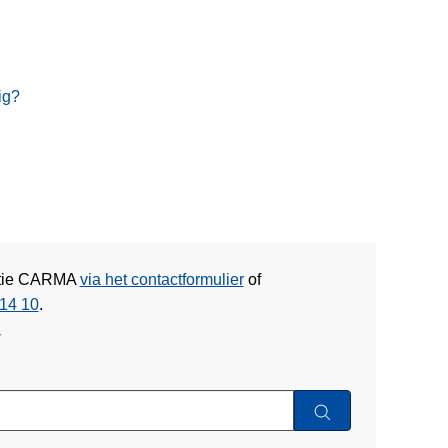
ig?
litie CARMA
via het contactformulier
of
14 10
.
w