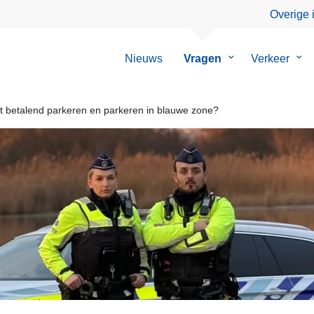
Overige 
Nieuws
Vragen
Submenu
Verkeer
Su
van
van
Vragen
Ver
t betalend parkeren en parkeren in blauwe zone?