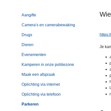
n
h
Wie
Aangifte
o
u
Camera's en camerabewaking
d
g
https:
Drugs
a
Dieren
Je kan
a
n
Evenementen
Kamperen in onze politiezone
Maak een afspraak
Oplichting via internet
Oplichting via telefoon
Parkeren