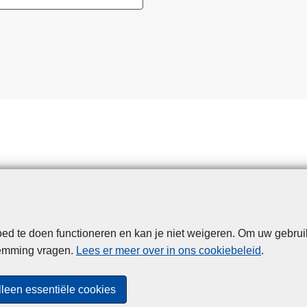
d te doen functioneren en kan je niet weigeren. Om uw gebrui
Disclaimer
Privacy
Cookies
Toegankelijkheid
temming vragen.
Lees er meer over in ons cookiebeleid
.
© 2026 Politie.be
lleen essentiële cookies