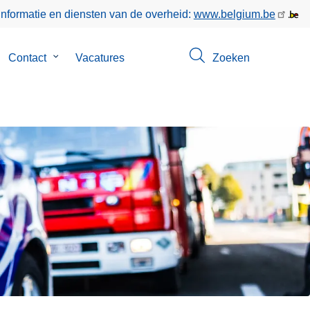
informatie en diensten van de overheid:
www.belgium.be
bmenu
Contact
Submenu
Vacatures
Zoeken
n
van
er
Contact
s