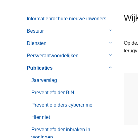
n
h
Wij
Informatiebrochure nieuwe inwoners
o
u
Bestuur
Submenu
d
van
g
Op dez
Diensten
Submenu
Bestuur
a
terugv
van
Persverantwoordelijken
Submenu
a
Diensten
van
n
Publicaties
Submenu
Persverantwo
van
Jaarverslag
Publicaties
Preventiefolder BIN
Preventiefolders cybercrime
Hier niet
Preventiefolder inbraken in
woningen