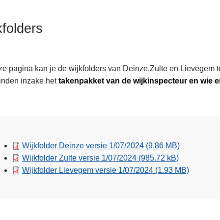
kfolders
e pagina kan je de wijkfolders van Deinze,Zulte en Lievegem te
inden inzake het
takenpakket van de wijkinspecteur en wie er 
ordelijken
Wijkfolder Deinze versie 1/07/2024
(9.86 MB)
Wijkfolder Zulte versie 1/07/2024
(985.72 kB)
Wijkfolder Lievegem versie 1/07/2024
(1.93 MB)