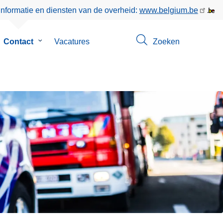
informatie en diensten van de overheid:
www.belgium.be
bmenu
Contact
Submenu
Vacatures
Zoeken
van
r
Contact