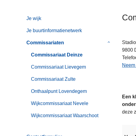
n
h
Com
Je wijk
o
u
Je buurtinformatienetwerk
d
g
Stadi
Commissariaten
Submenu
a
9800
van
Commissariaat Deinze
a
Telefo
Commissaria
n
Neem c
Commissariaat Lievegem
Commissariaat Zulte
Onthaalpunt Lovendegem
Een k
Wijkcommissariaat Nevele
onder
deze z
Wijkcommissariaat Waarschoot