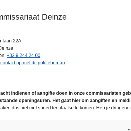
missariaat Deinze
onlaan 22A
Deinze
on
+32 9 244 24 00
ten
ontact op met dit politiebureau
lacht indienen of aangifte doen in onze commissariaten gebe
staande openingsuren. Het gaat hier om aangiften en meldin
aken dus niet met spoed ter plaatse te komen. Heb je dringend
0