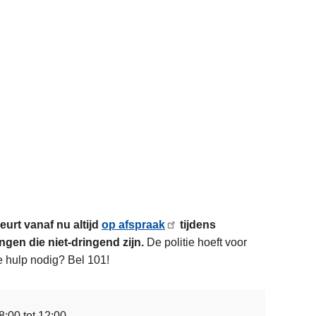
urt vanaf nu altijd
op afspraak
tijdens
gen die niet-dringend zijn.
De politie hoeft voor
e hulp nodig? Bel 101!
8:00 tot 12:00