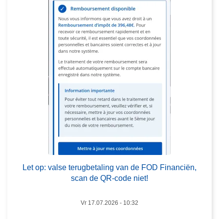
S
t
B
o
R
p
I
:
E
v
F
a
l
s
e
t
e
r
L
u
e
g
Let op: valse terugbetaling van de FOD Financiën,
e
b
scan de QR-code niet!
s
e
m
t
Vr 17.07.2026 - 10:32
e
a