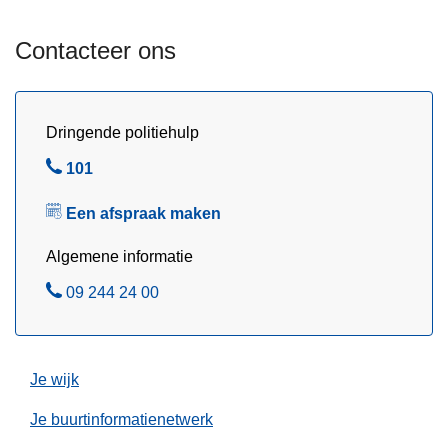
k
Contacteer ons
c
o
m
m
Dringende politiehulp
i
B
101
s
e
s
Een afspraak maken
l
a
r
Algemene informatie
i
B
09 244 24 00
a
e
t
l
e
n
Je wijk
-
Je buurtinformatienetwerk
z
o