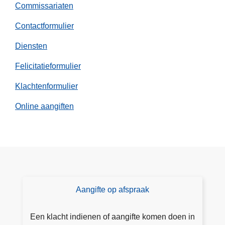
Commissariaten
m
e
Contactformulier
r
Diensten
v
a
Felicitatieformulier
k
Klachtenformulier
a
n
Online aangiften
t
i
e
Aangifte op afspraak
M
a
a
Een klacht indienen of aangifte komen doen in