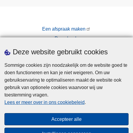
w
o
e
p
zi
g
Een afspraak maken
h
Downloads
e
i
Pers
Deze website gebruikt cookies
d
st
Sommige cookies zijn noodzakelijk om de website goed te
o
doen functioneren en kan je niet weigeren. Om uw
e
gebruikservaring te optimaliseren maakt de website ook
zi
gebruik van optionele cookies waarvoor wij uw
c
toestemming vragen.
Disclaimer
h
Lees er meer over in ons cookiebeleid
.
Privacy
t
a
Cookies
Accepteer alle
a
Toegankelijkheid
n