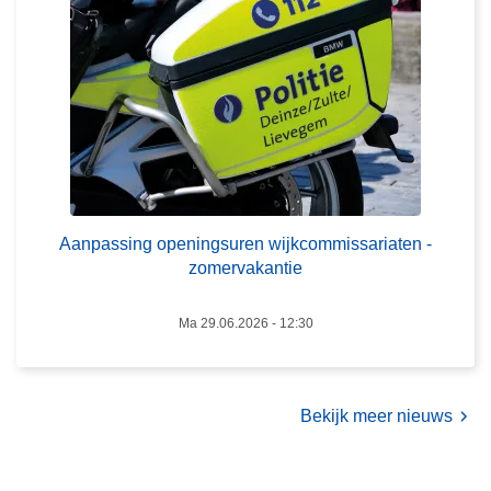
i
n
g
o
p
e
n
i
n
Aanpassing openingsuren wijkcommissariaten -
g
zomervakantie
s
u
Ma 29.06.2026 - 12:30
r
e
n
Bekijk meer nieuws
w
i
j