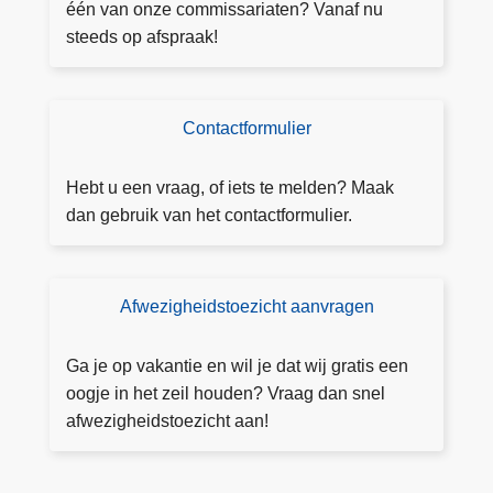
k
één van onze commissariaten? Vanaf nu
e
steeds op afspraak!
e
n
af
Contactformulier
N
s
e
p
e
Hebt u een vraag, of iets te melden? Maak
r
m
dan gebruik van het contactformulier.
a
c
a
o
k
nt
Afwezigheidstoezicht aanvragen
V
a
r
ct
a
Ga je op vakantie en wil je dat wij gratis een
m
a
oogje in het zeil houden? Vraag dan snel
et
g
afwezigheidstoezicht aan!
o
a
n
f
s