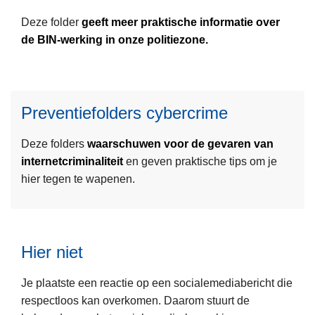
e
J
Deze folder
geeft meer praktische informatie over
e
a
de BIN-werking in onze politiezone.
r
a
L
o
r
e
v
v
e
e
e
Preventiefolders cybercrime
s
r
r
m
P
s
Deze folders
waarschuwen voor de gevaren van
e
r
l
internetcriminaliteit
en geven praktische tips om je
e
e
a
hier tegen te wapenen.
r
v
g
o
e
L
v
n
e
e
t
Hier niet
e
r
i
s
P
e
Je plaatste een reactie op een socialemediabericht die
m
r
f
respectloos kan overkomen. Daarom stuurt de
e
e
o