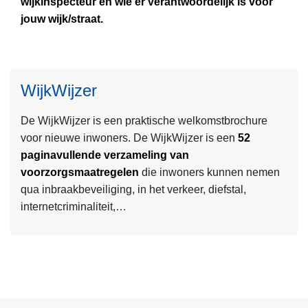
wijkinspecteur en wie er verantwoordelijk is voor
e
e
c
jouw wijk/straat.
r
n
r
o
t
i
v
i
m
e
e
e
WijkWijzer
L
r
f
e
W
o
De WijkWijzer is een praktische welkomstbrochure
e
i
l
voor nieuwe inwoners. De WijkWijzer is een
52
s
j
d
paginavullende verzameling van
m
k
e
voorzorgsmaatregelen
die inwoners kunnen nemen
e
f
r
qua inbraakbeveiliging, in het verkeer, diefstal,
e
o
i
internetcriminaliteit,…
r
l
n
o
d
b
v
e
r
e
r
a
r
s
k
W
e