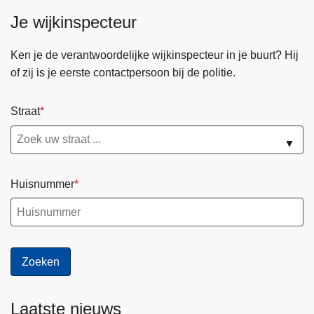
i
n
Je wijkinspecteur
j
i
k
n
W
Ken je de verantwoordelijke wijkinspecteur in je buurt? Hij
w
i
of zij is je eerste contactpersoon bij de politie.
o
j
n
z
i
Straat
e
n
r
▼
g
e
n
Huisnummer
Laatste nieuws