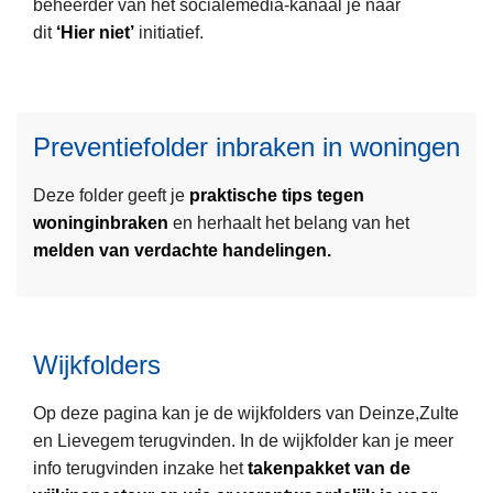
beheerder van het socialemedia-kanaal je naar
e
v
l
dit
‘Hier niet’
initiatief.
r
e
d
L
o
n
e
e
v
t
r
e
e
i
B
Preventiefolder inbraken in woningen
s
r
e
I
m
H
f
N
Deze folder geeft je
praktische tips tegen
e
i
o
woninginbraken
en herhaalt het belang van het
e
e
l
melden van verdachte handelingen.
r
r
d
o
n
e
v
i
r
L
e
e
s
Wijkfolders
e
r
t
c
e
P
y
Op deze pagina kan je de wijkfolders van Deinze,Zulte
s
r
b
en Lievegem terugvinden. In de wijkfolder kan je meer
m
e
e
info terugvinden inzake het
takenpakket van de
e
v
r