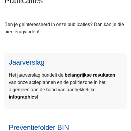
Publicaties
n
h
o
Ben je geïnteresseerd in onze publicaties? Dan kan je die
u
hier terugvinden!
d
g
L
a
e
a
Jaarverslag
e
n
s
Het jaarverslag bundelt de
belangrijkse resultaten
m
van onze actieplannen en de politiezone in het
e
algemeen aan de hand van aantrekkelijke
e
L
infographics
!
r
e
o
e
v
s
e
Preventiefolder BIN
m
r