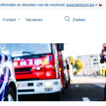
informatie en diensten van de overheid:
www.belgium.be
bmenu
Contact
Submenu
Vacatures
Zoeken
n
van
er
Contact
s