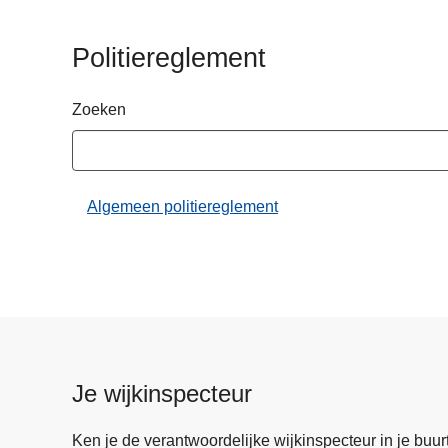
n
h
Politiereglement
o
u
Zoeken
d
g
a
a
Algemeen politiereglement
n
Je wijkinspecteur
Ken je de verantwoordelijke wijkinspecteur in je buurt? 