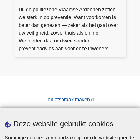
i
s
e
Bij de politiezone Vlaamse Ardennen zetten
n
we sterk in op preventie. Want voorkomen is
st
beter dan genezen — zeker als het gaat over
P
uw veiligheid, zowel thuis als online.
r
We bieden daarom twee soorten
e
preventieadvies aan voor onze inwoners.
v
e
n
ti
e
Een afspraak maken
Downloads
Pers
Deze website gebruikt cookies
Sommige cookies zijn noodzakelijk om de website goed te