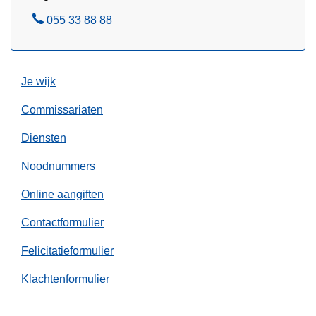
e
B
055 33 88 88
l
e
a
l
a
Je wijk
n
“
Commissariaten
W
e
Diensten
e
Noodnummers
k
e
Online aangiften
n
Contactformulier
d
z
Felicitatieformulier
o
n
Klachtenformulier
d
e