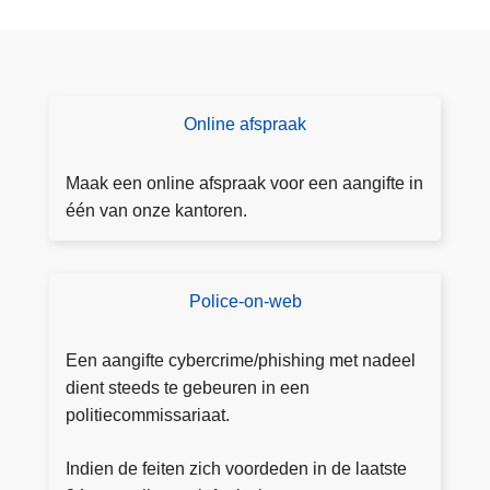
r
a
l
c
Online afspraak
M
o
a
h
a
Maak een online afspraak voor een aangifte in
o
k
één van onze kantoren.
l
e
e
e
n
n
d
Police-on-web
P
o
r
o
nl
u
li
Een aangifte cybercrime/phishing met nadeel
in
g
c
dient steeds te gebeuren in een
e
s
e
politiecommissariaat.
af
”
-
s
(
o
Indien de feiten zich voordeden in de laatste
p
2