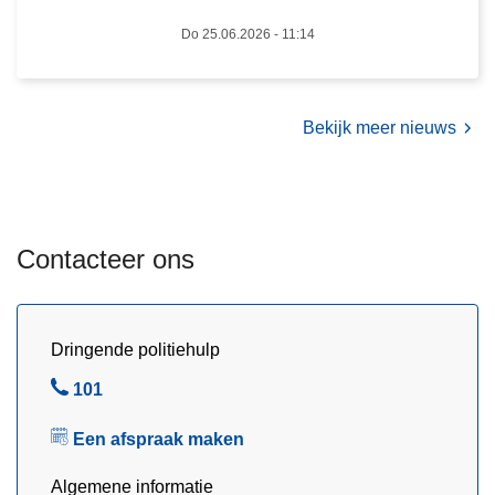
j
m
Do 25.06.2026 - 11:14
k
s
e
e
d
A
r
Bekijk meer nieuws
r
o
d
n
e
e
n
w
n
Contacteer ons
e
e
r
n
k
n
i
Dringende politiehulp
e
n
e
B
101
g
m
e
t
Een afspraak maken
l
d
Algemene informatie
e