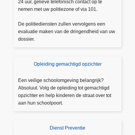
n
24 uur, gelieve telefonisch contact op te
r
0
-
nemen met uw politiezone of via 101.
a
–
w
a
2
e
De politiediensten zullen vervolgens een
k
2
evaluatie maken van de dringendheid van uw
j
dossier.
u
n
i
Opleiding gemachtigd opzichter
P
)
r
e
Een veilige schoolomgeving belangrijk?
v
Absoluut. Volg de opleiding tot gemachtigd
e
opzichter en help kinderen de straat over tot
n
aan hun schoolpoort.
ti
e
ti
Dienst Preventie
D
p