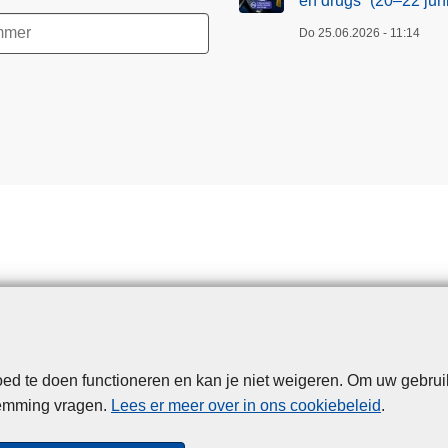
en drugs” (20–22 juni
Do 25.06.2026 - 11:14
d te doen functioneren en kan je niet weigeren. Om uw gebrui
Disclaimer
Privacy
Cookies
Toegankelijkheid
temming vragen.
Lees er meer over in ons cookiebeleid
.
© 2026 Politie.be