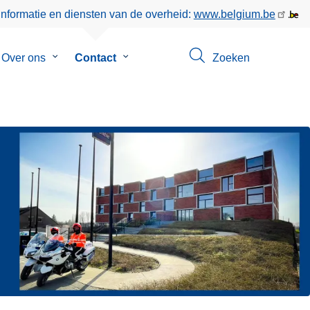
informatie en diensten van de overheid:
www.belgium.be
menu
Over ons
Submenu
Contact
Submenu
Zoeken
van
van
eer
Over
Contact
ons