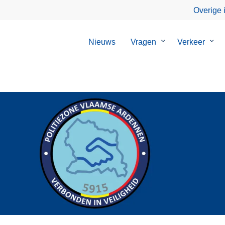
Overige 
Nieuws
Vragen
Submenu
Verkeer
Sub
van
van
Vragen
Verk