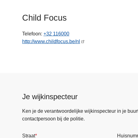
n
h
Child Focus
o
u
Telefoon
+32 116000
d
http://www.childfocus.be/nl
g
a
a
n
Je wijkinspecteur
Ken je de verantwoordelijke wijkinspecteur in je buurt? 
contactpersoon bij de politie.
Straat
Huisnum