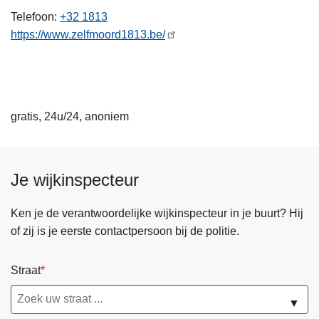
n
Telefoon
+32 1813
h
https://www.zelfmoord1813.be/
o
u
d
g
gratis, 24u/24, anoniem
a
a
n
Je wijkinspecteur
Ken je de verantwoordelijke wijkinspecteur in je buurt? Hij
of zij is je eerste contactpersoon bij de politie.
Straat
▼