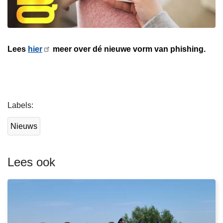
Lees
hier
meer over dé nieuwe vorm van phishing.
L
Labels
e
e
Nieuws
s
m
e
Lees ook
e
r
o
v
e