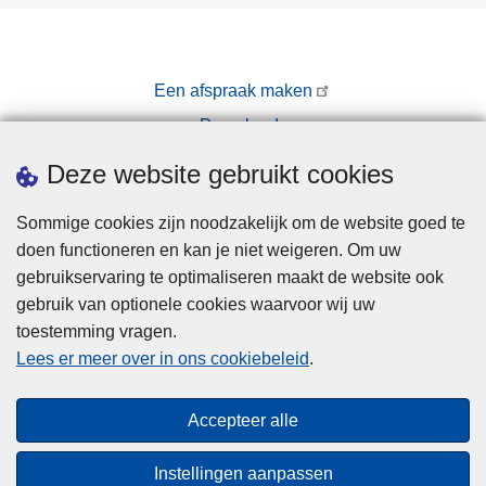
r
a
l
c
Een afspraak maken
o
Downloads
h
Pers
o
Deze website gebruikt cookies
l
e
Sommige cookies zijn noodzakelijk om de website goed te
n
doen functioneren en kan je niet weigeren. Om uw
d
gebruikservaring te optimaliseren maakt de website ook
r
gebruik van optionele cookies waarvoor wij uw
u
toestemming vragen.
Disclaimer
g
Lees er meer over in ons cookiebeleid
.
Privacy
s
Cookies
”
Accepteer alle
(
Toegankelijkheid
2
Instellingen aanpassen