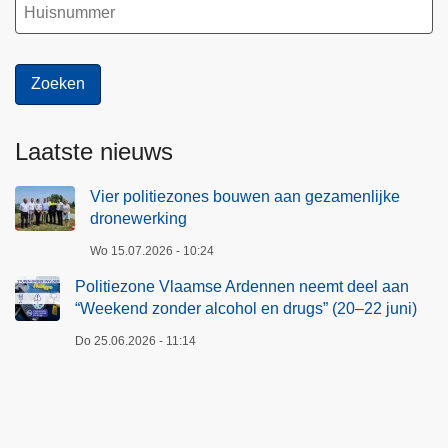
e
l
a
a
n
“
Laatste nieuws
W
e
Vier politiezones bouwen aan gezamenlijke
e
dronewerking
k
e
Wo 15.07.2026 - 10:24
n
Politiezone Vlaamse Ardennen neemt deel aan
d
“Weekend zonder alcohol en drugs” (20–22 juni)
z
Do 25.06.2026 - 11:14
o
n
d
e