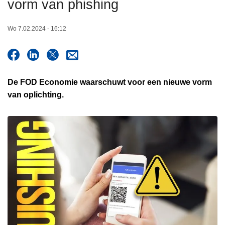
vorm van phishing
n
h
Wo 7.02.2024 - 16:12
o
u
d
g
De FOD Economie waarschuwt voor een nieuwe vorm
a
van oplichting.
a
n