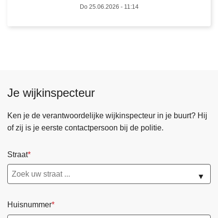
m
Do 25.06.2026 - 11:14
k
s
e
e
d
A
r
r
o
d
n
e
e
n
Je wijkinspecteur
w
n
e
e
Ken je de verantwoordelijke wijkinspecteur in je buurt? Hij
r
n
of zij is je eerste contactpersoon bij de politie.
k
n
i
e
Straat
n
e
g
m
▼
t
d
Huisnummer
e