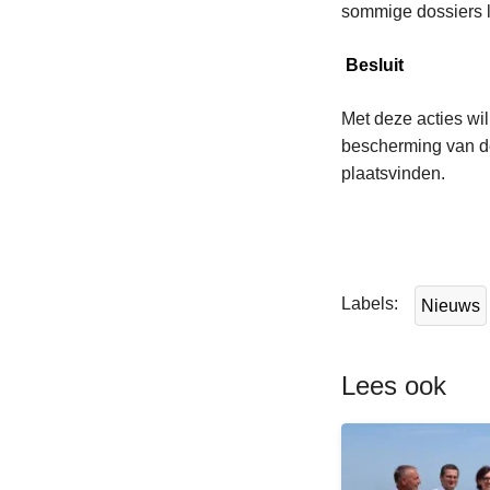
sommige dossiers l
Besluit
Met deze acties wi
bescherming van de
plaatsvinden.
L
e
e
Labels
Nieuws
s
m
e
Lees ook
e
r
o
v