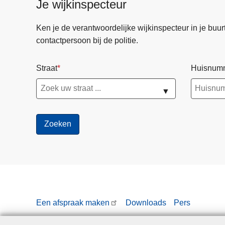
Je wijkinspecteur
b
o
Ken je de verantwoordelijke wijkinspecteur in je buurt? 
u
contactpersoon bij de politie.
w
e
Straat
Huisnum
n
a
▼
a
n
g
e
z
a
m
e
n
Een afspraak maken
Downloads
Pers
l
i