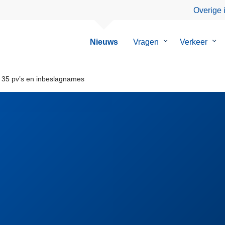
Overige 
Nieuws
Vragen
Submenu
Verkeer
Su
van
van
Vragen
Ver
: 35 pv’s en inbeslagnames