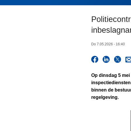
n
h
Politiecont
o
u
inbeslagn
d
g
Do 7.05.2026 - 16:40
a
a
n
Op dinsdag 5 mei
inspectiediensten
binnen de bestuur
regelgeving.