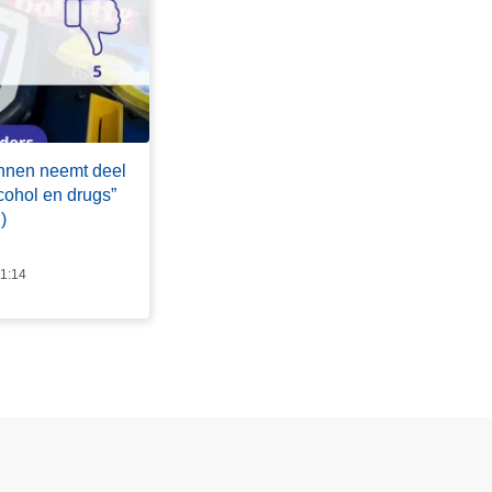
nnen neemt deel
ohol en drugs”
)
11:14