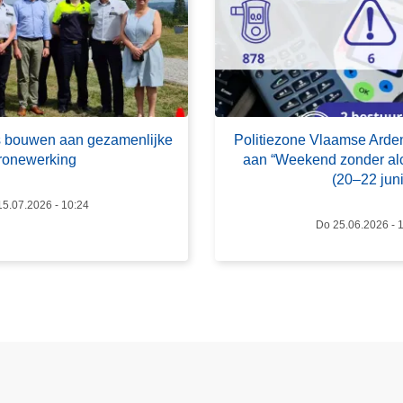
e
r
P
o
l
i
es bouwen aan gezamenlijke
Politiezone Vlaamse Arde
t
ronewerking
aan “Weekend zonder alc
i
(20–22 juni
e
5.07.2026 - 10:24
z
Do 25.06.2026 - 
o
n
e
V
l
a
a
m