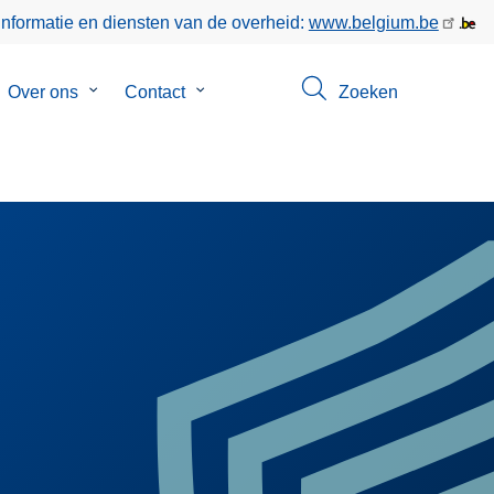
informatie en diensten van de overheid:
www.belgium.be
bmenu
Over ons
Submenu
Contact
Submenu
Zoeken
van
van
keer
Over
Contact
ons