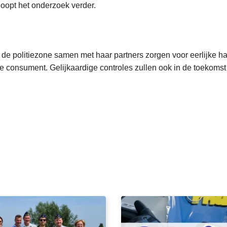
oopt het onderzoek verder.
l de politiezone samen met haar partners zorgen voor eerlijke h
 consument. Gelijkaardige controles zullen ook in de toekomst 
L
e
e
s
m
e
e
r
o
v