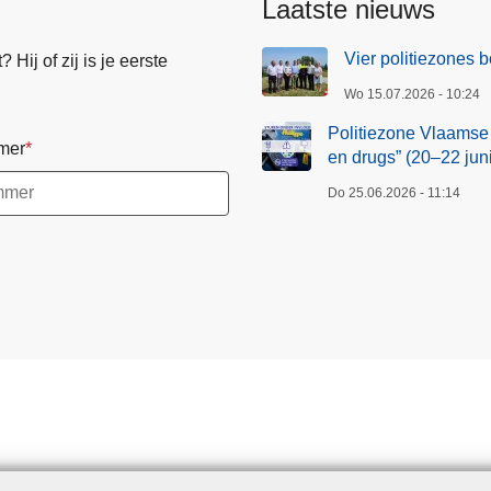
Laatste nieuws
s
e
Vier politiezones
Hij of zij is je eerste
A
Wo 15.07.2026 - 10:24
r
d
Politiezone Vlaamse
mer
e
en drugs” (20–22 juni
n
Do 25.06.2026 - 11:14
n
e
n
n
e
e
m
t
d
e
e