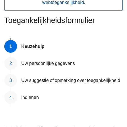
webtoegankelijkheid.
n
h
o
Toegankelijkheidsformulier
u
d
g
Keuzehulp
a
a
n
Uw persoonlijke gegevens
Uw suggestie of opmerking over toegankelijkheid
Indienen