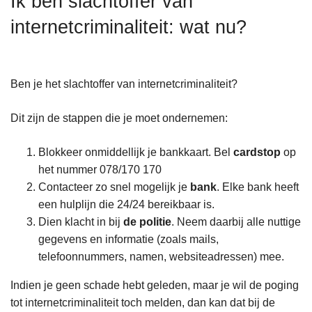
Ik ben slachtoffer van
n
internetcriminaliteit: wat nu?
h
o
u
d
Ben je het slachtoffer van internetcriminaliteit?
g
a
Dit zijn de stappen die je moet ondernemen:
a
n
Blokkeer onmiddellijk je bankkaart. Bel
cardstop
op
het nummer 078/170 170
Contacteer zo snel mogelijk je
bank
. Elke bank heeft
een hulplijn die 24/24 bereikbaar is.
Dien klacht in bij
de politie
. Neem daarbij alle nuttige
gegevens en informatie (zoals mails,
telefoonnummers, namen, websiteadressen) mee.
Indien je geen schade hebt geleden, maar je wil de poging
tot internetcriminaliteit toch melden, dan kan dat bij de