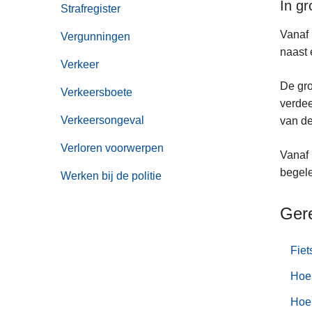
In gr
Strafregister
Vanaf 
Vergunningen
naast 
Verkeer
De gro
Verkeersboete
verdee
Verkeersongeval
van de
Verloren voorwerpen
Vanaf 
begele
Werken bij de politie
Ger
Fiet
Hoe 
Hoe 