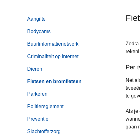
n
h
Fie
Aangifte
o
u
Bodycams
d
g
Zodra 
Buurtinformatienetwerk
a
rekeni
Criminaliteit op internet
a
Per t
n
Dieren
Net al
Fietsen en bromfietsen
tweeën
Parkeren
te gev
Politiereglement
Als je
Preventie
wannee
gaan r
Slachtofferzorg