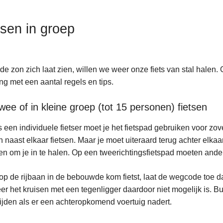
tsen in groep
de zon zich laat zien, willen we weer onze fiets van stal halen.
ng met een aantal regels en tips.
wee of in kleine groep (tot 15 personen) fietsen
s een individuele fietser moet je het fietspad gebruiken voor zov
 naast elkaar fietsen. Maar je moet uiteraard terug achter elk
en om je in te halen. Op een tweerichtingsfietspad moeten ande
 op de rijbaan in de bebouwde kom fietst, laat de wegcode toe da
r het kruisen met een tegenligger daardoor niet mogelijk is. B
ijden als er een achteropkomend voertuig nadert.