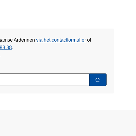
Vlaamse Ardennen
via het contactformulier
of
88 88
.
w