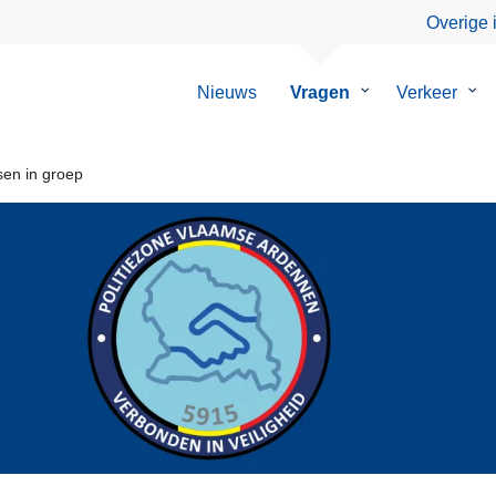
Overige 
Nieuws
Vragen
Submenu
Verkeer
Su
van
van
Vragen
Ver
sen in groep