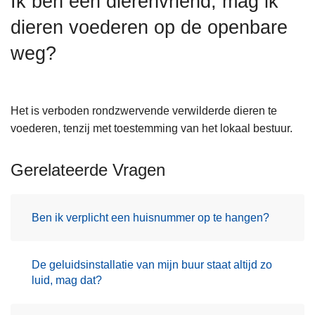
Ik ben een dierenvriend, mag ik
n
dieren voederen op de openbare
h
o
weg?
u
d
g
Het is verboden rondzwervende verwilderde dieren te
a
voederen, tenzij met toestemming van het lokaal bestuur.
a
n
Gerelateerde Vragen
Ben ik verplicht een huisnummer op te hangen?
De geluidsinstallatie van mijn buur staat altijd zo
luid, mag dat?