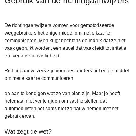
Gebruik van de richtingaanwijzers
n
h
o
De richtingaanwijzers vormen voor gemotoriseerde
u
weggebruikers het enige middel om met elkaar te
d
communiceren. Men krijgt nochtans de indruk dat ze niet
g
vaak gebruikt worden, een euvel dat vaak leidt tot irritatie
a
en (verkeers)onveiligheid.
a
n
Richtingaanwijzers zijn voor bestuurders het enige middel
om met elkaar te communiceren
en aan te kondigen wat ze van plan zijn. Maar je hoeft
helemaal niet ver te rijden om vast te stellen dat
automobilisten het soms niet zo nauw nemen met het
gebruik ervan.
Wat zegt de wet?