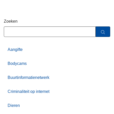
n
h
o
Zoeken
u
d
g
a
a
Aangifte
n
Bodycams
Buurtinformatienetwerk
Criminaliteit op internet
Dieren