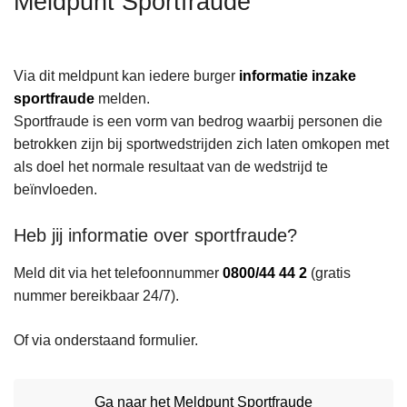
Meldpunt Sportfraude
n
h
o
Via dit meldpunt kan iedere burger
informatie inzake
u
sportfraude
melden.
d
Sportfraude is een vorm van bedrog waarbij personen die
g
betrokken zijn bij sportwedstrijden zich laten omkopen met
a
als doel het normale resultaat van de wedstrijd te
a
beïnvloeden.
n
Heb jij informatie over sportfraude?
Meld dit via het telefoonnummer
0800/44 44 2
(gratis
nummer bereikbaar 24/7).
Of via onderstaand formulier.
Ga naar het Meldpunt Sportfraude