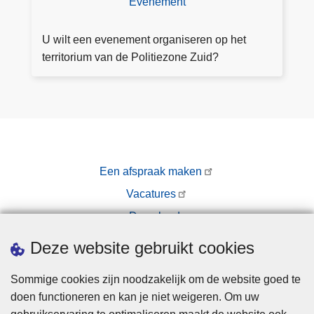
Evenement
E
a
e
n
n
U wilt een evenement organiseren op het
h
e
territorium van de Politiezone Zuid?
et
v
o
e
p
n
e
e
n
m
b
e
a
Een afspraak maken
nt
a
Vacatures
o
r
r
Downloads
d
g
Pers
o
Deze website gebruikt cookies
a
m
ni
ei
Sommige cookies zijn noodzakelijk om de website goed te
s
n
doen functioneren en kan je niet weigeren. Om uw
e