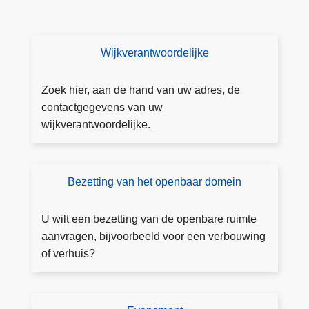
s
Wijkverantwoordelijke
W
ij
k
Zoek hier, aan de hand van uw adres, de
v
contactgegevens van uw
er
wijkverantwoordelijke.
a
nt
w
Bezetting van het openbaar domein
B
o
e
or
z
U wilt een bezetting van de openbare ruimte
d
et
aanvragen, bijvoorbeeld voor een verbouwing
el
ti
of verhuis?
ij
n
k
g
e
v