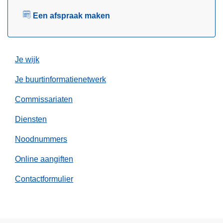
e
e
s
Een afspraak maken
l
c
h
i
Je wijk
k
b
Je buurtinformatienetwerk
a
Commissariaten
r
e
Diensten
v
a
Noodnummers
c
Online aangiften
a
t
Contactformulier
u
r
e