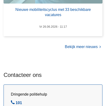
t
Nieuwe mobiliteitscyclus met 33 beschikbare
e
vacatures
i
t
Vr 26.06.2026 - 11:17
s
c
y
Bekijk meer nieuws
c
l
u
s
m
Contacteer ons
e
t
3
Dringende politiehulp
3
b
B
101