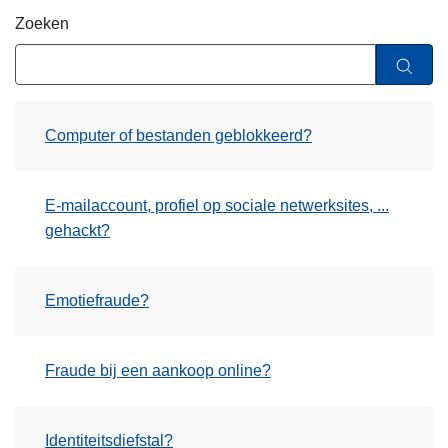
n
Zoeken
h
o
u
d
Computer of bestanden geblokkeerd?
g
a
a
E-mailaccount, profiel op sociale netwerksites, ...
n
gehackt?
Emotiefraude?
Fraude bij een aankoop online?
Identiteitsdiefstal?