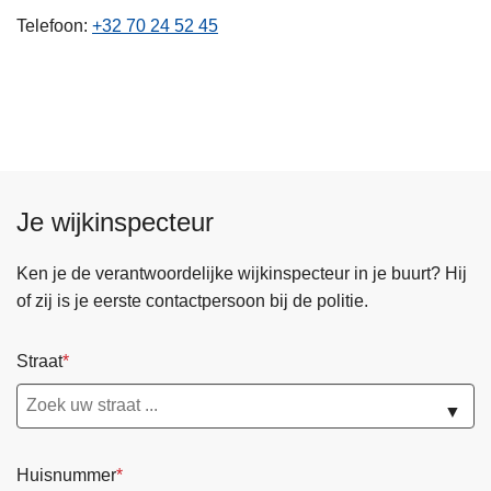
n
Telefoon
+32 70 24 52 45
h
o
u
d
g
a
a
Je wijkinspecteur
n
Ken je de verantwoordelijke wijkinspecteur in je buurt? Hij
of zij is je eerste contactpersoon bij de politie.
Straat
▼
Huisnummer