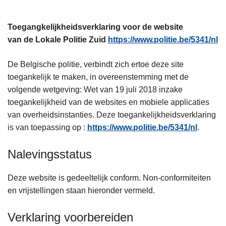
n
h
Toegangkelijkheidsverklaring voor de website
o
van de Lokale Politie Zuid
https://www.politie.be/5341/nl
u
d
De Belgische politie, verbindt zich ertoe deze site
g
toegankelijk te maken, in overeenstemming met de
a
volgende wetgeving: Wet van 19 juli 2018 inzake
a
toegankelijkheid van de websites en mobiele applicaties
n
van overheidsinstanties. Deze toegankelijkheidsverklaring
is van toepassing op :
https://www.politie.be/5341/nl
.
Nalevingsstatus
Deze website is gedeeltelijk conform. Non-conformiteiten
en vrijstellingen staan hieronder vermeld.
Verklaring voorbereiden