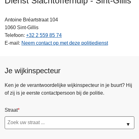
Dienst Slachtofferhulp - Sint-Gillis
n
h
Antoine Bréartstraat 104
o
1060
Sint-Gillis
u
Telefoon
+32 2 559 85 74
d
E-mail
Neem contact op met deze politiedienst
g
a
a
n
Je wijkinspecteur
Ken je de verantwoordelijke wijkinspecteur in je buurt? Hij
of zij is je eerste contactpersoon bij de politie.
Straat
▼