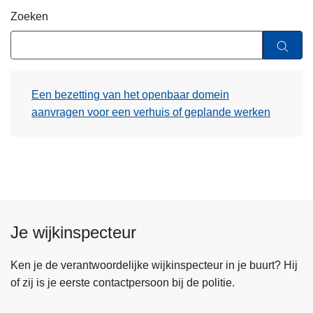
n
Zoeken
h
o
u
d
Een bezetting van het openbaar domein
g
aanvragen voor een verhuis of geplande werken
a
a
n
Je wijkinspecteur
Ken je de verantwoordelijke wijkinspecteur in je buurt? Hij
of zij is je eerste contactpersoon bij de politie.