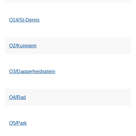
Q14/St-Denijs
Q2/Kuregem
Q3/Dapperheidsplein
Q4/Rad
Q5/Park