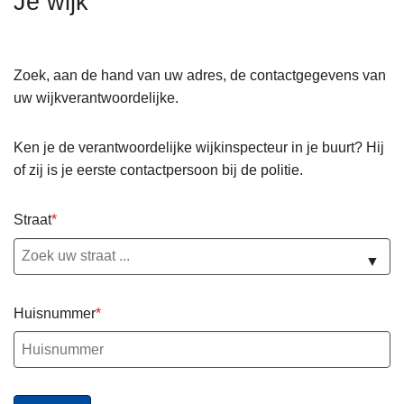
Je wijk
n
h
o
Zoek, aan de hand van uw adres, de contactgegevens van
u
uw wijkverantwoordelijke.
d
g
Ken je de verantwoordelijke wijkinspecteur in je buurt? Hij
a
of zij is je eerste contactpersoon bij de politie.
a
n
Straat
▼
Huisnummer