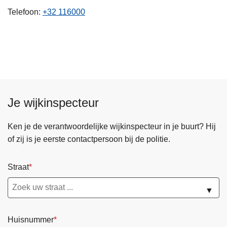
n
Telefoon
+32 116000
h
o
u
d
g
a
a
Je wijkinspecteur
n
Ken je de verantwoordelijke wijkinspecteur in je buurt? Hij
of zij is je eerste contactpersoon bij de politie.
Straat
▼
Huisnummer