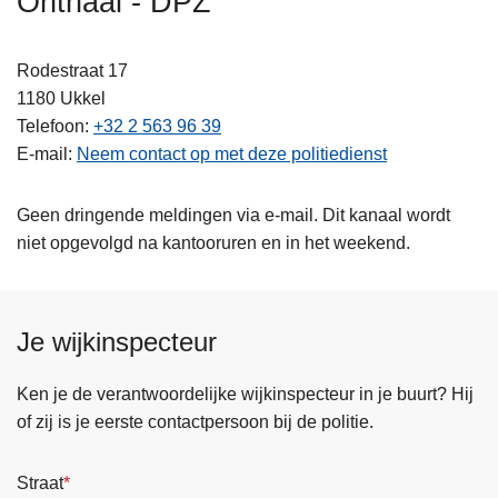
Onthaal - DPZ
n
h
Rodestraat 17
o
1180
Ukkel
u
Telefoon
+32 2 563 96 39
d
E-mail
Neem contact op met deze politiedienst
g
a
a
Geen dringende meldingen via e-mail. Dit kanaal wordt
n
niet opgevolgd na kantooruren en in het weekend.
Je wijkinspecteur
Ken je de verantwoordelijke wijkinspecteur in je buurt? Hij
of zij is je eerste contactpersoon bij de politie.
Straat