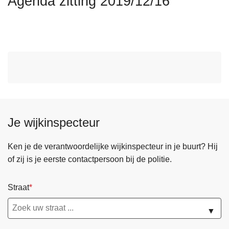
Agenda zitting 2019/12/16
n
h
o
u
d
g
a
a
n
Je wijkinspecteur
Ken je de verantwoordelijke wijkinspecteur in je buurt? Hij
of zij is je eerste contactpersoon bij de politie.
Straat
▼