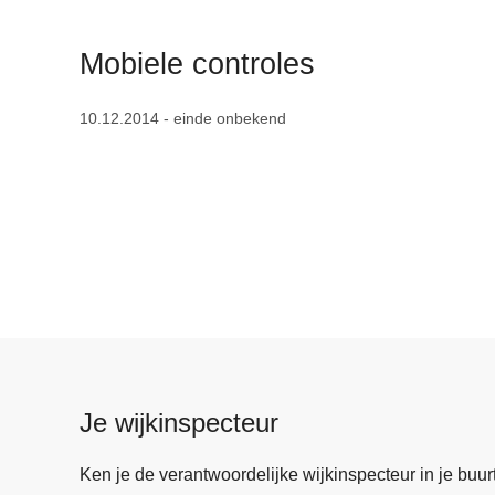
n
h
Mobiele controles
o
u
10.12.2014 - einde onbekend
d
g
a
a
n
Je wijkinspecteur
Ken je de verantwoordelijke wijkinspecteur in je buurt? 