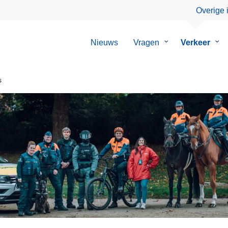
Overige 
Nieuws
Vragen
Submenu
Verkeer
Su
van
van
Vragen
Ver
s