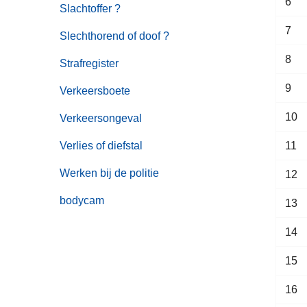
6
Slachtoffer ?
7
Slechthorend of doof ?
8
Strafregister
9
Verkeersboete
10
Verkeersongeval
Verlies of diefstal
11
Werken bij de politie
12
bodycam
13
14
15
16