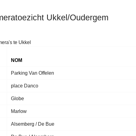
eratoezicht Ukkel/Oudergem
era's te Ukkel
NOM
Parking Van Offelen
place Danco
Globe
Marlow
Alsemberg / De Bue