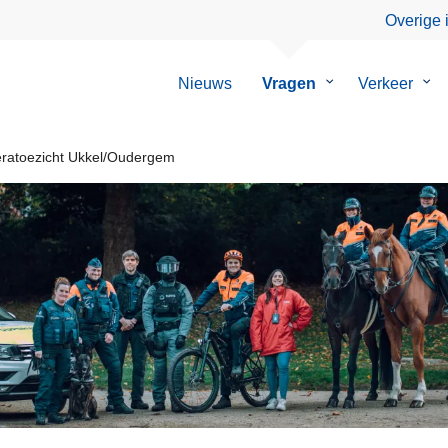
Overige 
Nieuws
Vragen
Submenu
Verkeer
Su
van
van
Vragen
Ver
atoezicht Ukkel/Oudergem