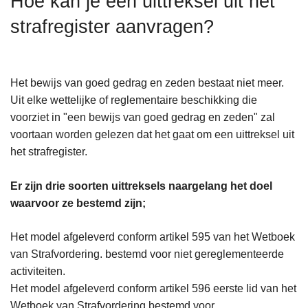
Hoe kan je een uittreksel uit het
n
strafregister aanvragen?
h
o
u
d
Het bewijs van goed gedrag en zeden bestaat niet meer.
g
Uit elke wettelijke of reglementaire beschikking die
a
voorziet in "een bewijs van goed gedrag en zeden" zal
a
voortaan worden gelezen dat het gaat om een uittreksel uit
n
het strafregister.
Er zijn drie soorten uittreksels naargelang het doel
waarvoor ze bestemd zijn;
Het model afgeleverd conform artikel 595 van het Wetboek
van Strafvordering. bestemd voor niet gereglementeerde
activiteiten.
Het model afgeleverd conform artikel 596 eerste lid van het
Wetboek van Strafvordering bestemd voor