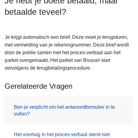
Je hebt je boete betaald, maar
n
betaalde teveel?
h
o
u
d
Je krijgt automatisch een brief. Deze moet je terugsturen,
g
met vermelding van je rekeningnummer. Deze brief wordt
a
door de politie samen met het proces-verbaal aan het
a
parket overgemaakt. Het parket van Brussel start
n
vervolgens de terugbetalingsprocedure.
Gerelateerde Vragen
Ben je verplicht om het antwoordformulier in te
vullen?
Het voertuig in het proces-verbaal stemt niet