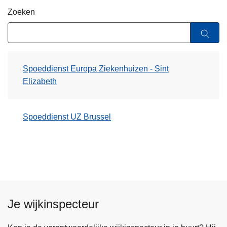
n
Zoeken
h
o
u
d
Spoeddienst Europa Ziekenhuizen - Sint
g
Elizabeth
a
a
n
Spoeddienst UZ Brussel
Je wijkinspecteur