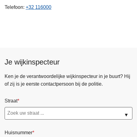
n
Telefoon
+32 116000
h
o
u
d
g
a
a
Je wijkinspecteur
n
Ken je de verantwoordelijke wijkinspecteur in je buurt? Hij
of zij is je eerste contactpersoon bij de politie.
Straat
▼
Huisnummer