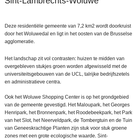
Sint-Lambrechts-Woluwe
n
h
o
Deze residentiële gemeente van 7,2 km2 wordt doorkruist
u
door het Woluwedal en ligt in het oosten van de Brusselse
d
agglomeratie.
g
a
Het landschap zit vol contrasten: huizen te midden van
a
overgebleven stukjes groen worden afgewisseld met de
n
universiteitsgebouwen van de UCL, talrijke bedrijfszetels
en administratieve centra.
Ook het Woluwe Shopping Center is op het grondgebied
van de gemeente gevestigd. Het Maloupark, het Georges
Henripark, het Bronnenpark, het Roodebeekpark, het Park
van het Slot, het Neerveldpark, de Tombergtuin en de Tuin
van Geneeskrachtige Planten zijn stuk voor stuk groene
zones met een grote ecologische waarde. Sint-