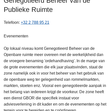
Genegotieerd Beheer van de
n
Publieke Ruimte
h
o
u
Telefoon
+32 2 788 95 21
d
g
Evenementen
a
a
Op lokaal niveau komt Genegotieerd Beheer van de
n
Openbare ruimte meer overeen met de werkelijkheid dan
de vroegere benaming 'ordehandhaving'. In de marge van
de grote evenementen die elk jaar plaatsvinden, staat de
zone namelijk ook in voor het beheer van het gebruik van
de openbare weg ter gelegenheid van rommelmarkten,
markten, stoeten enz. Vooral een genegotieerde aanpak in
het belang van iedereen krijgt de voorkeur. De zone heeft
een dienst GBOR die specifiek instaat voor
adviesverlening in dit kader en om de evenementen op het
terrein voor te bereiden en te coördineren.