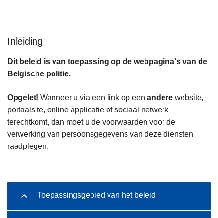
n
h
o
Inleiding
u
d
Dit beleid is van toepassing op de webpagina's van de
g
Belgische politie.
a
a
Opgelet!
Wanneer u via een link op een
andere
website,
n
portaalsite, online applicatie of sociaal netwerk
terechtkomt, dan moet u de voorwaarden voor de
verwerking van persoonsgegevens van deze diensten
raadplegen.
Toepassingsgebied van het beleid