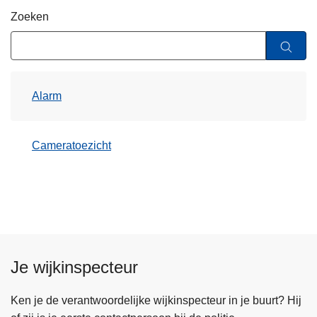
n
Zoeken
h
o
u
d
Alarm
g
a
a
Cameratoezicht
n
Je wijkinspecteur
Ken je de verantwoordelijke wijkinspecteur in je buurt? Hij