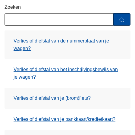
n
Zoeken
h
o
u
d
Verlies of diefstal van de nummerplaat van je
g
wagen?
a
a
n
Verlies of diefstal van het inschrijvingsbewijs van
je wagen?
Verlies of diefstal van je (brom)fiets?
Verlies of diefstal van je bankkaart/kredietkaart?