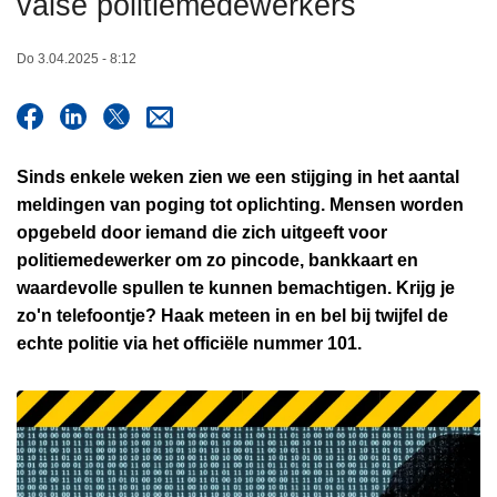
valse politiemedewerkers
n
A
h
Do 3.04.2025 - 8:12
o
u
d
g
Sinds enkele weken zien we een stijging in het aantal
a
meldingen van poging tot oplichting. Mensen worden
a
opgebeld door iemand die zich uitgeeft voor
n
politiemedewerker om zo pincode, bankkaart en
waardevolle spullen te kunnen bemachtigen. Krijg je
zo'n telefoontje? Haak meteen in en bel bij twijfel de
echte politie via het officiële nummer 101.