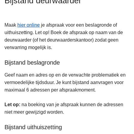
Bijstand deurwaarder
n
A
h
o
Maak
hier online
je afspraak voor een beslagronde of
u
uithuiszetting. Let op! Boek de afspraak op naam van de
d
deurwaarder (of het deurwaarderskantoor) zodat geen
g
verwarring mogelijk is.
a
a
Bijstand beslagronde
n
Geef naam en adres op en de verwachte problematiek en
vermoedelijke tijdsduur. Je kunt bijstand aanvragen voor
maximaal 6 adressen per afspraakmoment.
Let op:
na boeking van je afspraak kunnen de adressen
niet meer gewijzigd worden.
Bijstand uithuiszetting