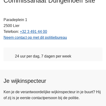
Commissariaat Dungelhoeff site
n
h
o
Paradeplein 1
u
2500
Lier
d
Telefoon
+32 3 491 44 00
g
Neem contact op met dit politiebureau
a
a
n
24 uur per dag, 7 dagen per week
Je wijkinspecteur
Ken je de verantwoordelijke wijkinspecteur in je buurt? Hij
of zij is je eerste contactpersoon bij de politie.