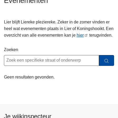
Evenementen
n
h
o
Lier blijft Liereke pleziereke. Zeker in de zomer vinden er
u
heel wat evenementen plaats in Lier of Koningshooikt. Een
d
overzicht van alle evenementen kan je
hier
terugvinden.
g
a
Zoeken
a
n
Geen resultaten gevonden.
Je wijkinspecteur