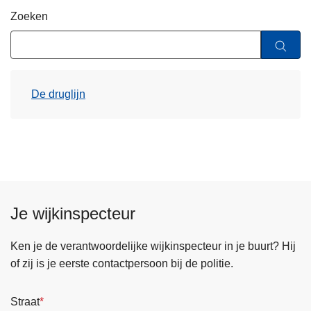
n
Zoeken
h
o
u
d
De druglijn
g
a
a
n
Je wijkinspecteur
Ken je de verantwoordelijke wijkinspecteur in je buurt? Hij
of zij is je eerste contactpersoon bij de politie.
Straat