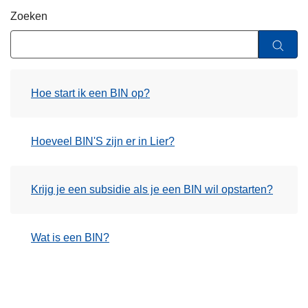
n
Zoeken
h
o
u
d
Hoe start ik een BIN op?
g
a
a
Hoeveel BIN'S zijn er in Lier?
n
Krijg je een subsidie als je een BIN wil opstarten?
Wat is een BIN?